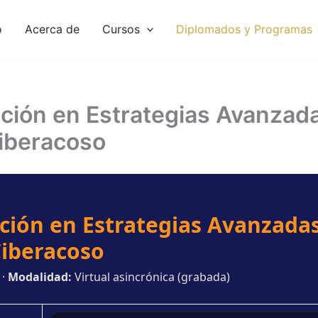
o
Acerca de
Cursos
Diplomados y Programas
ción en Estrategias Avanzada
 Ciberacoso
ción en Estrategias Avanzadas
 Ciberacoso
 ·
Modalidad:
Virtual asincrónica (grabada)