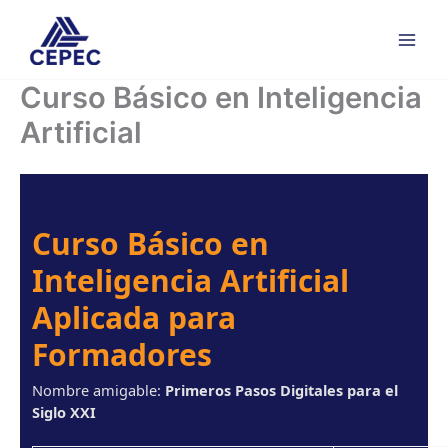
Ir
al
contenido
Curso Básico en Inteligencia
Artificial
Curso Básico en
Inteligencia Artificial
Aplicada para
Formadores
Nombre amigable:
Primeros Pasos Digitales para el
Siglo XXI