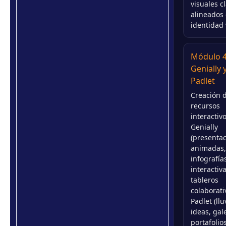
visuales c
alineados
identidad 
Módulo 4
Genially 
Padlet
Creación 
recursos
interactiv
Genially
(presenta
animadas,
infografía
interactiva
tableros
colaborati
Padlet (llu
ideas, gal
portafolios