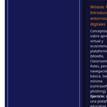
Módulo 1
Introduc
entornos
digitales
Conceptos
sobre apr
virtual y
ecosistem
plataform
(Moodle,
Classroom,
Roles, per
navegació
básica. S
mínima
(contraseñ
phishing).
Ejercicio:
e
una plata
educativa,