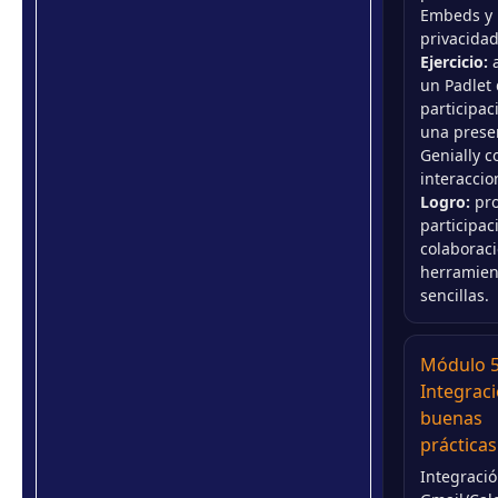
Embeds y
privacidad
Ejercicio:
a
un Padlet
participac
una prese
Genially c
interaccio
Logro:
pr
participac
colaborac
herramien
sencillas.
Módulo 5
Integraci
buenas
prácticas
Integraci