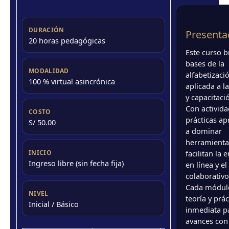
DURACIÓN
Presenta
20 horas pedagógicas
Este curso b
bases de la
MODALIDAD
alfabetizació
100 % virtual asincrónica
aplicada a l
y capacitaci
Con activid
COSTO
prácticas a
S/ 50.00
a dominar
herramienta
INICIO
facilitan la
Ingreso libre (sin fecha fija)
en línea y el
colaborativo
Cada módulo
NIVEL
teoría y prác
Inicial / Básico
inmediata p
avances con