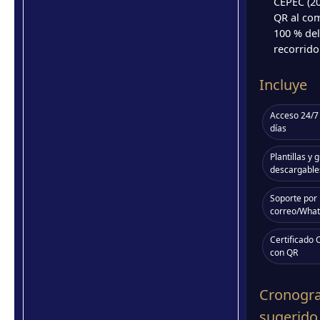
CEPEC (20
QR al com
100 % del
recorrido
Incluye
Acceso 24/7
días
Plantillas y 
descargable
Soporte por
correo/Wha
Certificado
con QR
Cronogr
sugerido