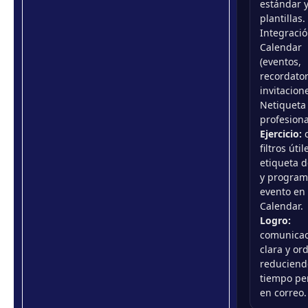
estándar 
plantillas.
Integraci
Calendar
(eventos,
recordator
invitacione
Netiqueta 
profesiona
Ejercicio:
c
filtros útil
etiqueta d
y program
evento en
Calendar.
Logro:
comunicac
clara y or
reduciend
tiempo pe
en correo.