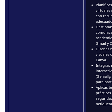
Planifica
virtuales
con recu
adecuado
Gestiona
comunica
académic
Gmail y C
Diseñas m
visuales 
Canva.
Integras 
interacti
(Genially,
para part
Aplicas 
prácticas
segurida
netiqueta