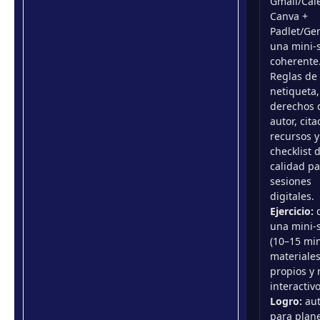
Gmail/Cal
Canva +
Padlet/Gen
una mini-
coherente
Reglas de
netiqueta,
derechos 
autor, cit
recursos y
checklist 
calidad pa
sesiones
digitales.
Ejercicio:
d
una mini-
(10–15 min
materiale
propios y 
interactivo
Logro:
au
para plane