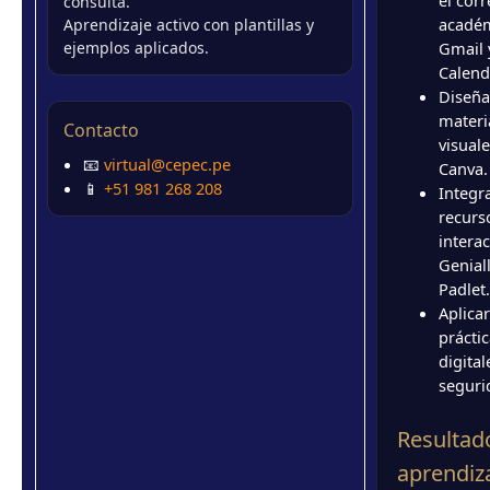
consulta.
acadé
Aprendizaje activo con plantillas y
ejemplos aplicados.
Gmail 
Calend
Diseña
materi
Contacto
visual
📧
virtual@cepec.pe
Canva.
📱
+51 981 268 208
Integr
recurs
intera
Geniall
Padlet.
Aplica
prácti
digital
seguri
Resultad
aprendiz