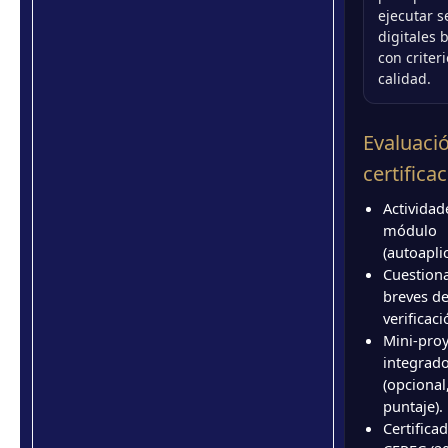
ejecutar s
digitales 
con criter
calidad.
Evaluaci
certifica
Actividad
módulo
(autoapli
Cuestion
breves d
verificaci
Mini-pro
integrad
(opciona
puntaje).
Certificad