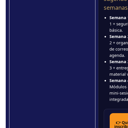
semanas
Semana 
1 + segur
básica.
Semana 
2 + organ
de correo
agenda.
Semana 
3 + entre
material v
Semana 
Módulos 
mini-ses
integrada
👉 Qu
inscri