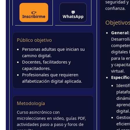
seguridad y
confianza.
👉
💬
Inscribirme
WhatsApp
Objetivo
General:
Desarroll
Público objetivo
competen
Personas adultas que inician su
digitales
camino digital.
para la 
Docentes, facilitadores y
y capacit
capacitadores.
virtual.
Profesionales que requieren
Específic
alfabetización digital aplicada.
Identif
plataf
dinámi
Metodología
aprend
digital.
Curso asincrónico con
Gestio
microlecciones en video, guías PDF,
eficie
actividades paso a paso y foros de
el cor